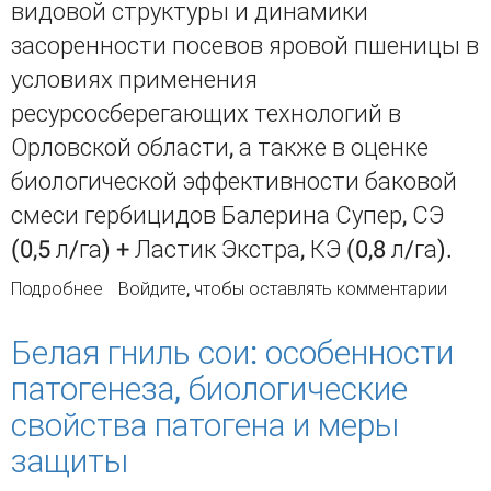
видовой структуры и динамики
засоренности посевов яровой пшеницы в
условиях применения
ресурсосберегающих технологий в
Орловской области, а также в оценке
биологической эффективности баковой
смеси гербицидов Балерина Супер, СЭ
(0,5 л/га) + Ластик Экстра, КЭ (0,8 л/га).
Подробнее
о
Войдите
, чтобы оставлять комментарии
Контроль сорных растений в посевах яровой 
в условиях Орловской области
Белая гниль сои: особенности
патогенеза, биологические
свойства патогена и меры
защиты