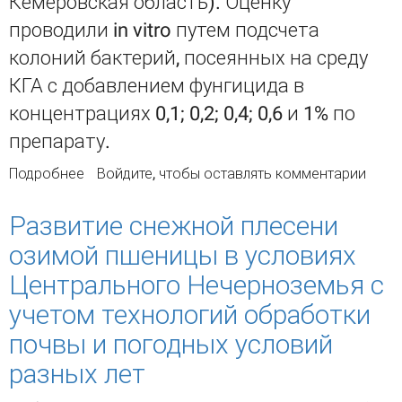
Кемеровская область). Оценку
проводили in vitro путем подсчета
колоний бактерий, посеянных на среду
КГА с добавлением фунгицида в
концентрациях 0,1; 0,2; 0,4; 0,6 и 1% по
препарату.
Подробнее
о Оценка бактерицидного действия фунгицида
Войдите
, чтобы оставлять комментарии
Ридомил Голд Р против возбудителей черной
ножки картофеля
Развитие снежной плесени
озимой пшеницы в условиях
Центрального Нечерноземья с
учетом технологий обработки
почвы и погодных условий
разных лет