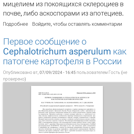
мицелием из покоящихся склероциев в
почве, либо аскоспорами из апотециев.
Подробнее
о Белая гниль сои: особенности патогенеза,
Войдите
, чтобы оставлять комментарии
биологические свойства патогена и меры
защиты
Первое сообщение о
Cephalotrichum asperulum как
патогене картофеля в России
Опубликовано вт, 07/09/2024 - 16:45 пользователем
Гость (не
проверено)