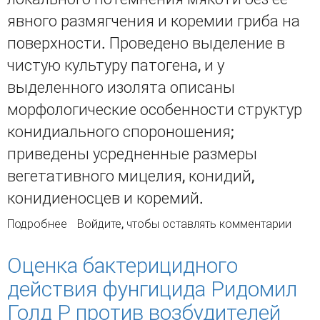
явного размягчения и коремии гриба на
поверхности. Проведено выделение в
чистую культуру патогена, и у
выделенного изолята описаны
морфологические особенности структур
конидиального спороношения;
приведены усредненные размеры
вегетативного мицелия, конидий,
конидиеносцев и коремий.
Подробнее
о Первое сообщение о Cephalotrichum
Войдите
, чтобы оставлять комментарии
asperulum как патогене картофеля в России
Оценка бактерицидного
действия фунгицида Ридомил
Голд Р против возбудителей