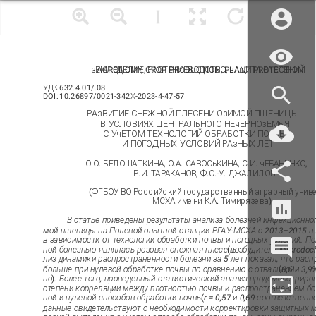
зЕМЛЕДЕЛИЕ, РАСТЕНИЕВОДСТВО, зАщИТА РАСТЕНИЙ
AGRONOMY, CROP PRODUCTION, PLANT PROTECTION
УДК 632.4.01/.08
DOI: 10.26897/0021-342Х-2023-4-47-57
РАзВИТИЕ СНЕЖНОЙ ПЛЕСЕНИ ОзИМОЙ ПШЕНИЦЫ
В УСЛОВИЯХ ЦЕНТРАЛьНОГО НЕчЕРНОзЕМьЯ
С УчЕТОМ ТЕХНОЛОГИЙ ОБРАБОТКИ ПОчВЫ
И ПОГОДНЫХ УСЛОВИЙ РАзНЫХ ЛЕТ
О.О. БЕЛОШАПКИНА, О.А. САВОСьКИНА, С.И. чЕБАНЕНКО,
Р.И. ТАРАКАНОВ, Ф.С.-У. ДЖАЛИЛОВ
(ФГБОУ ВО Российский государственный аграрный унив
МСХА имени К.А. Тимирязева)
В статье приведены результаты анализа болезней инфекционно
мой пшеницы на Полевой опытной станции РГАУ-МСХА с 2013–2015 гг.
в зависимости от технологии обработки почвы и погодных условий. По
ной болезнью являлась розовая снежная плесень
(
возбудитель Microdoch
лиз динамики распространенности болезни за 5 лет показал, что рас
(
больше при нулевой обработке почвы по сравнению с отвальной
6,6 и 3,
но
)
. Более того, проведенный статистический анализ продемонстриро
степени корреляции между плотностью почвы и распространением бо
ной и нулевой способов обработки почвы
(
r = 0,57 и 0,69 соответственн
данные свидетельствуют о необходимости корректировки защитных м