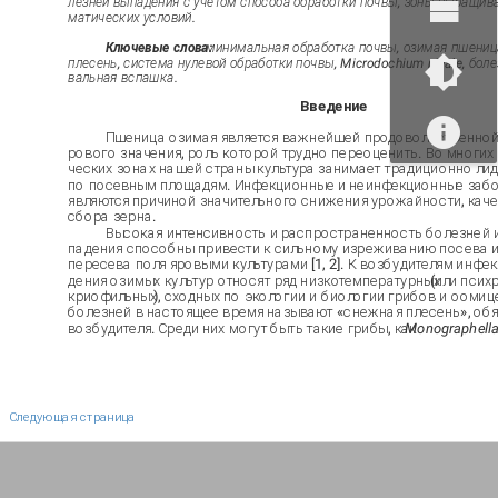
лезней выпадения с учетом способа обработки почвы, зоны выращива
матических условий.
Ключевые слова:
минимальная обработка почвы, озимая пшеница, 
плесень, система нулевой обработки почвы, Microdochium nivale, боле
вальная вспашка.
Введение
Пшеница озимая является важнейшей продовольственной
рового значения, роль которой трудно переоценить. Во многих
ческих зонах нашей страны культура занимает традиционно л
по посевным площадям. Инфекционные и неинфекционные заб
являются причиной значительного снижения урожайности, каче
сбора зерна.
Высокая интенсивность и распространенность болезней
падения способны привести к сильному изреживанию посева 
пересева поля яровыми культурами [1, 2]. К возбудителям инф
дения озимых культур относят ряд низкотемпературных
(
или псих
криофильных
)
, сходных по экологии и биологии грибов и оомице
болезней в настоящее время называют «снежная плесень», обя
возбудителя. Среди них могут быть такие грибы, как
Monographella 
Следующая страница