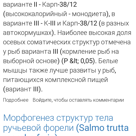
варианте II - Карп-38/12
(высококалорийный - монодиета), в
варианте III - К-III и Карп-38/12 (в разных
автокормушках). Наиболее высокая доля
осевых соматических структур отмечена
у рыб варианта III (кормление рыб на
выборной основе) (P &lt; 0,05). Белые
мышцы также лучше развиты у рыб,
питающихся комплексной пищей
(вариант III).
Подробнее
о Рост соматических структур двухлеток
Войдите
, чтобы оставлять комментарии
карпа (Cyprinus Carpio L.) при использовании
двух видов кормов
Морфогенез структур тела
ручьевой форели (Salmo trutta