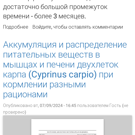
достаточно большой промежуток
времени - более 3 месяцев.
Подробнее
о Морфогенез структур тела ручьевой форели
Войдите
, чтобы оставлять комментарии
(Salmo trutta morpha fario) и американского
гольца (Salvelinus fontinalis) на ранних стадиях
Аккумуляция и распределение
постнатального развития
питательных веществ в
мышцах и печени двухлеток
карпа (Cyprinus carpio) при
кормлении разными
рационами
Опубликовано вт, 07/09/2024 - 16:45 пользователем
Гость (не
проверено)