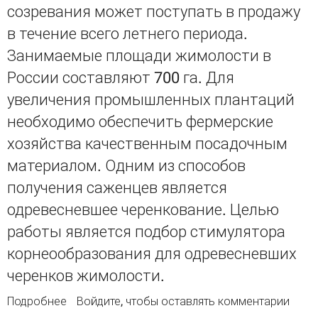
созревания может поступать в продажу
в течение всего летнего периода.
Занимаемые площади жимолости в
России составляют 700 га. Для
увеличения промышленных плантаций
необходимо обеспечить фермерские
хозяйства качественным посадочным
материалом. Одним из способов
получения саженцев является
одревесневшее черенкование. Целью
работы является подбор стимулятора
корнеообразования для одревесневших
черенков жимолости.
Подробнее
о Совершенствование технологии
Войдите
, чтобы оставлять комментарии
размножения жимолости синей (Lonicera