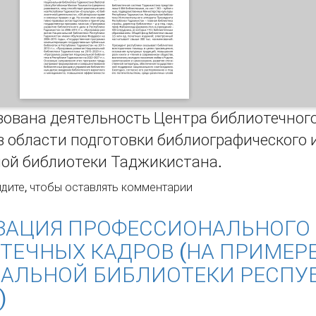
зована деятельность Центра библиотечного
 области подготовки библиографического 
ой библиотеки Таджикистана.
ганизация повышения квалификации в Центре библиотечно
дите
, чтобы оставлять комментарии
ональной библиотеки Таджикистана
ЗАЦИЯ ПРОФЕССИОНАЛЬНОГО
ТЕЧНЫХ КАДРОВ (НА ПРИМЕР
АЛЬНОЙ БИБЛИОТЕКИ РЕСПУ
)