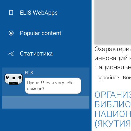
ELiS WebApps
Popular content
Охарактери
Статистика
инноваций в
Национальн
ELiS
Подробнее
о Ор
Вой
Привет! Чем я могу тебе
Наци
помочь?
ОРГАНИ
БИБЛИО
НАЦИОН
(ЯКУТИЯ