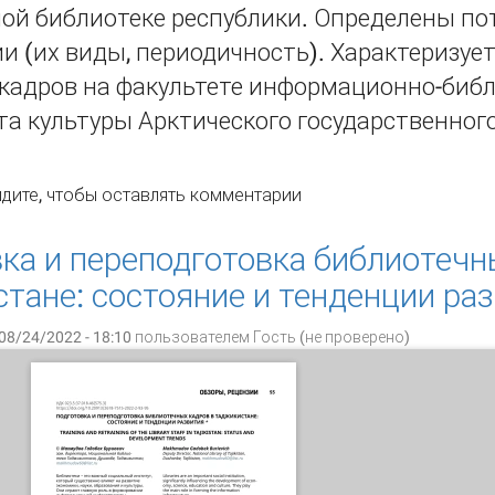
ой библиотеке республики. Определены пот
и (их виды, периодичность). Характеризуе
 кадров на факультете информационно-библ
а культуры Арктического государственного
ГАНИЗАЦИЯ ПРОФЕССИОНАЛЬНОГО ОБУЧЕНИЯ БИБЛИОТЕЧН
дите
, чтобы оставлять комментарии
ОНАЛЬНОЙ БИБЛИОТЕКИ РЕСПУБЛИКИ САХА (ЯКУТИЯ)
ка и переподготовка библиотечн
тане: состояние и тенденции ра
08/24/2022 - 18:10 пользователем
Гость (не проверено)