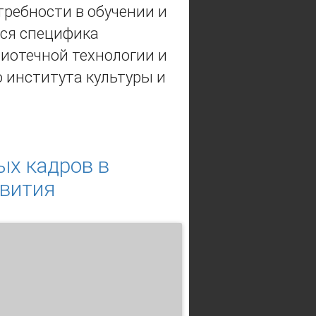
ребности в обучении и
тся специфика
иотечной технологии и
 института культуры и
ЫХ КАДРОВ (НА ПРИМЕРЕ
ых кадров в
звития