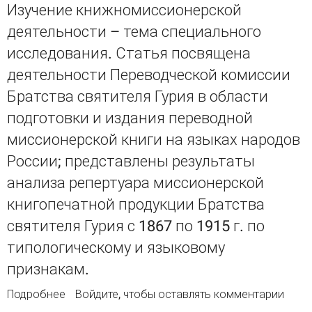
Изучение книжномиссионерской
деятельности – тема специального
исследования. Статья посвящена
деятельности Переводческой комиссии
Братства святителя Гурия в области
подготовки и издания переводной
миссионерской книги на языках народов
России; представлены результаты
анализа репертуара миссионерской
книгопечатной продукции Братства
святителя Гурия с 1867 по 1915 г. по
типологическому и языковому
признакам.
Подробнее
о Миссионерские издания Переводческой
Войдите
, чтобы оставлять комментарии
комиссии при Братстве святителя Гурия