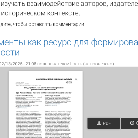
изучать взаимодействие авторов, издателе
 историческом контексте.
дель коммуникативного цикла Роберта Дарнтона: вызовы 
дите
, чтобы оставлять комментарии
менты как ресурс для формиров
ности
02/13/2025 - 21:08 пользователем
Гость (не проверено)
PDF
О