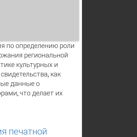
ия по определению роли
ержания региональной
ктике культурных и
свидетельства, как
ные данные о
рами, что делает их
дентичности
ия печатной