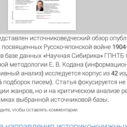
едставлен источниковедческий обзор опубл
 посвященных Русско-японской войне 1904–
в базе данных «Научная Сибирика» ГПНТБ 
ой методологии Е. В. Кодана (информацио
вный анализ) исследуется корпус из 42 из
6 подборок писем). Статья фокусируется не
ии жанров, но и на критическом анализе 
амках выбранной источниковой базы.
убликованные эго-документы о Русско-японской войне: оп
дите
, чтобы оставлять комментарии
 направления историко-книжных