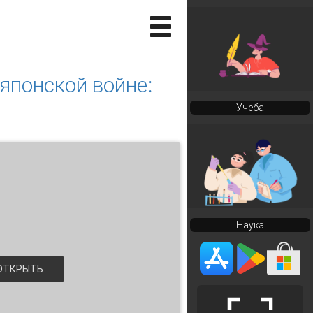
японской войне:
Учеба
Наука
ТКРЫТЬ