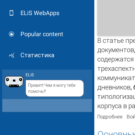
ELiS WebApps
Popular content
В статье пр
документов,
Статистика
содержатся 
трехаспектн
ELiS
коммуникати
Привет! Чем я могу тебе
дневников, 
помочь?
типологизац
корпуса в р
Подробнее
о Оп
Вой
Основные