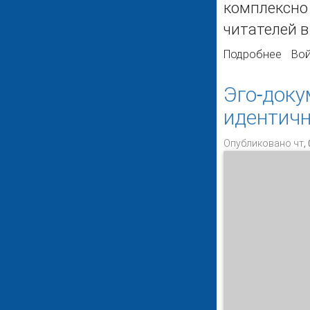
комплексно 
читателей в
Подробнее
о Мо
Вой
Эго-доку
идентич
Опубликовано чт, 