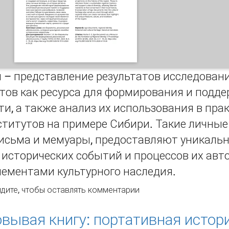
и – представление результатов исследован
нтов как ресурса для формирования и подд
и, а также анализ их использования в пра
титутов на примере Сибири. Такие личные 
письма и мемуары, предоставляют уникаль
исторических событий и процессов их авто
ементами культурного наследия.
о-документы как ресурс для формирования региональной и
дите
, чтобы оставлять комментарии
вывая книгу: портативная истор