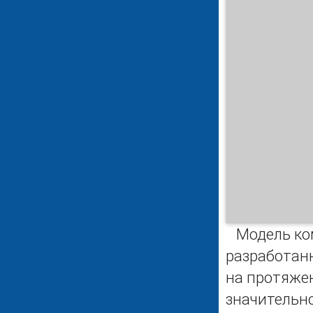
Модель ком
разработанн
на протяже
значительн