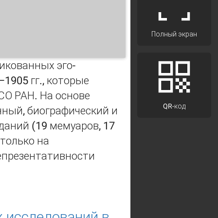
Полный экран
икованных эго-
1905 гг., которые
СО РАН. На основе
QR-код
нный, биографический и
даний (19 мемуаров, 17
 только на
репрезентативности
ыт источниковедческого обзора
 исследований в