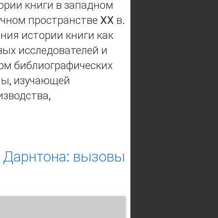
ории книги в западном
чном пространстве XX в.
ния истории книги как
ых исследователей и
орм библиографических
ны, изучающей
изводства,
арубежном социо-гуманитарном
 Дарнтона: вызовы