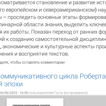
ссматривается становление и развитие ист
го европейском и североамериканском) нау
ы – проследить основные этапы формирова
инарной области знания, выделить ключев
 их работы. Показан переход от ранних ф
ий к созданию самостоятельной дисципли
 экономические и культурные аспекты про
ения и восприятия текстов.
новные направления историко-книжных исследований в з
дите
, чтобы оставлять комментарии
и в ХХ в.
оммуникативного цикла Роберта
й эпохи
06/06/2025 - 16:38 пользователем
Гость (не проверено)