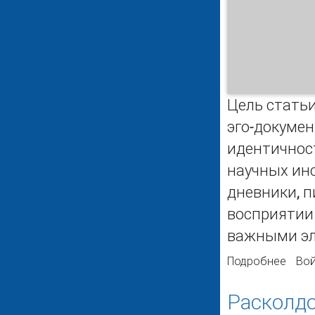
Цель стать
эго-докуме
идентичност
научных инс
дневники, 
восприятии 
важными эл
Подробнее
о Эг
Вой
Расколдо