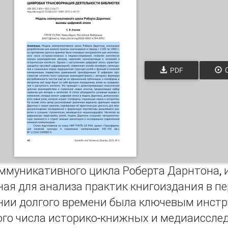
PDF
О
муникативного цикла Роберта Дарнтона, 
ая для анализа практик книгоиздания в пери
нии долгого времени была ключевым инст
ого числа историко-книжных и медиаисслед