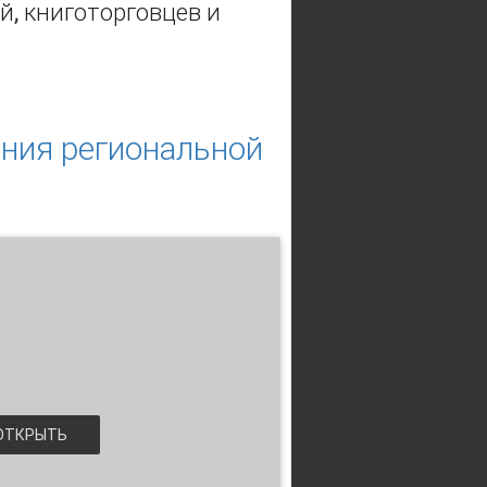
й, книготорговцев и
цифровой эпохи
ания региональной
ТКРЫТЬ