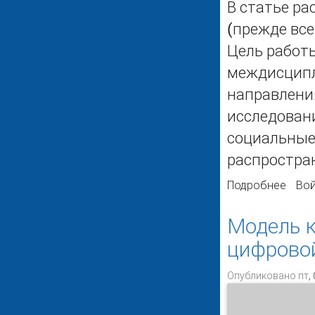
В статье ра
(прежде все
Цель работ
междисципл
направления
исследован
социальные,
распростран
Подробнее
о Ос
Вой
знани
Модель к
цифрово
Опубликовано пт, 