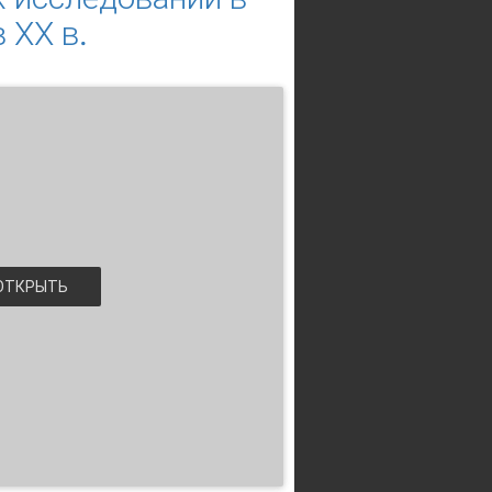
 ХХ в.
ТКРЫТЬ