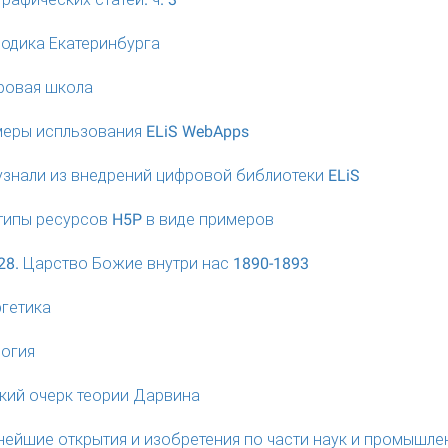
одика Екатеринбурга
ровая школа
еры испльзования ELiS WebApps
узнали из внедрений цифровой библиотеки ELiS
типы ресурсов H5P в виде примеров
28. Царство Божие внутри нас 1890-1893
гетика
огия
кий очерк теории Дарвина
ейшие открытия и изобретения по части наук и промышле