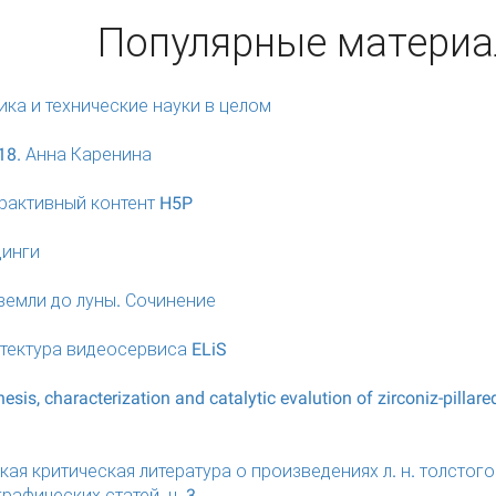
Популярные матери
ика и технические науки в целом
18. Анна Каренина
рактивный контент H5P
динги
земли до луны. Сочинение
тектура видеосервиса ELiS
esis, characterization and catalytic evalution of zirconiz-pillare
кая критическая литература о произведениях л. н. толсто
рафических статей. ч. 3