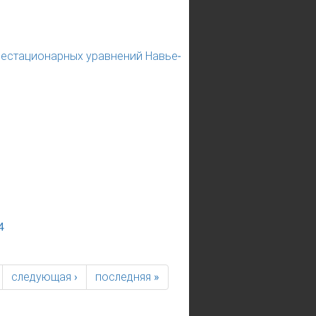
нестационарных уравнений Навье-
4
следующая ›
последняя »