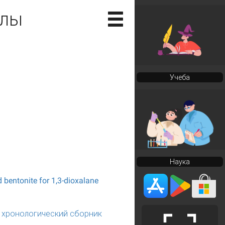
алы
Учеба
Наука
d bentonite for 1,3-dioxalane
го хронологический сборник