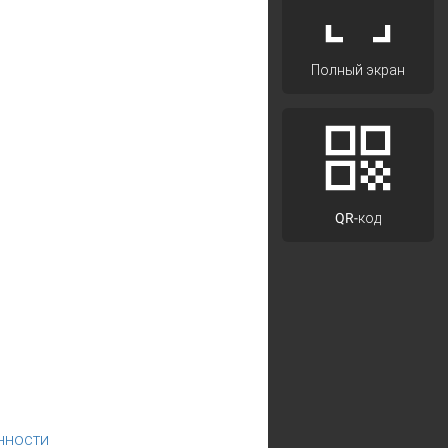
Полный экран
QR-код
нности