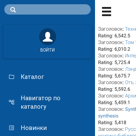
Заголовок:
Техн
Rating:
6,542.5
Заголовок:
Том 
Rating:
6,010.2
ВОЙТИ
Заголовок:
Инте
Rating:
5,725.4
Заголовок:
Лэн
Rating:
5,675.7
Каталог
Заголовок:
Отъ 
Rating:
5,592.6
Заголовок:
Архи
Навигатор по
Rating:
5,459.1
каталогу
Заголовок:
Synth
synthesis
Rating:
5,418
Новинки
Заголовок:
Русс
критико-библиог