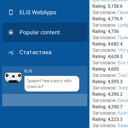
Rating:
5,158.6
ELiS WebApps
Заголовок:
Пери
Rating:
4,776.9
Заголовок:
Циф
Rating:
4,756
Popular content
Заголовок:
Прим
Rating:
4,682.4
Заголовок:
Что 
Статистика
Rating:
4,628.3
Заголовок:
Все 
Rating:
4,605
ELiS
Заголовок:
Том 
Привет! Чем я могу тебе
Rating:
4,595.3
помочь?
Заголовок:
Энер
Rating:
4,390.2
Заголовок:
Биол
Rating:
4,350.7
Заголовок:
Крат
Rating:
4,223.3
Заголовок:
Важн