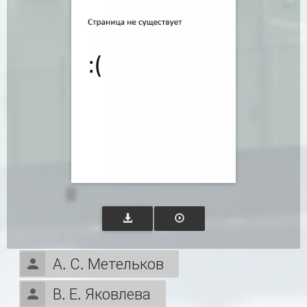
А. С. Метельков
В. Е. Яковлева