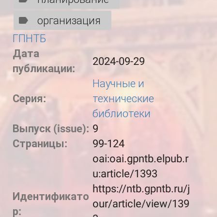
организация
ГПНТБ
Дата
2024-09-29
публикации:
Научные и
Серия:
технические
библиотеки
Выпуск (issue):
9
Страницы:
99-124
oai:oai.gpntb.elpub.r
u:article/1393
https://ntb.gpntb.ru/j
Идентификато
our/article/view/139
р: