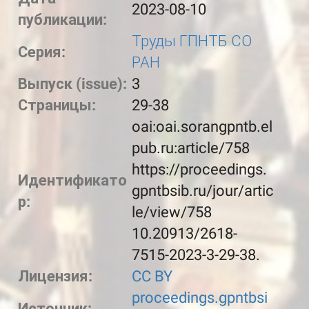
2023-08-10
публикации:
Труды ГПНТБ СО
Серия:
РАН
Выпуск (issue):
3
Страницы:
29-38
oai:oai.sorangpntb.el
pub.ru:article/758
https://proceedings.
Идентификато
gpntbsib.ru/jour/artic
р:
le/view/758
10.20913/2618-
7515-2023-3-29-38.
Лицензия:
CC BY
proceedings.gpntbsi
Источник: