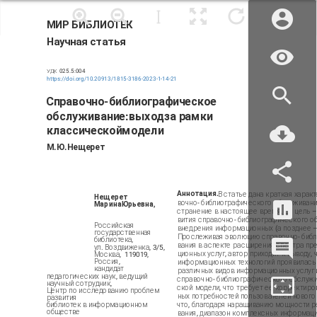
МИР БИБЛИОТЕК
Научная статья
УДК 025.5:004
https://doi.org/10.20913/1815-3186-2023-1-14-21
Справочно-­библиографическое­
обслуживание:­выход­за рамки­­
классической­модели
М.­Ю.­Нещерет
Аннотация.­
В статье дана краткая харак
Нещерет­­
вочно- библиографического обслуживани
Марина­Юрьевна,
странение в настоящее время. Ее цель –
вития справочно- библиографического о
Российская
внедрения информационных (а позднее –
государственная
Прослеживая эволюцию справочно- биб
библиотека,
вания в аспекте расширения спектра п
ул. Воздвиженка, 3/5,
ционных услуг, автор приходит к выводу,
Москва, 119019,
Россия,
информационных технологий проявилась
кандидат
различных видов информационных услуг и
педагогических наук, ведущий
справочно- библиографического обслужи
научный сотрудник,
ской модели, что требует ее корректир
Центр по исследованию проблем
ных потребностей пользователей нового
развития
библиотек в информационном
что, благодаря наращиванию мощности 
обществе
вания, диапазон комплексных информаци