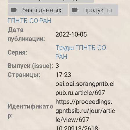
базы данных
продукты
ГПНТБ СО РАН
Дата
2022-10-05
публикации:
Труды ГПНТБ СО
Серия:
РАН
Выпуск (issue):
3
Страницы:
17-23
oai:oai.sorangpntb.el
pub.ru:article/697
https://proceedings.
Идентификато
gpntbsib.ru/jour/artic
р:
le/view/697
10.20913/2618-