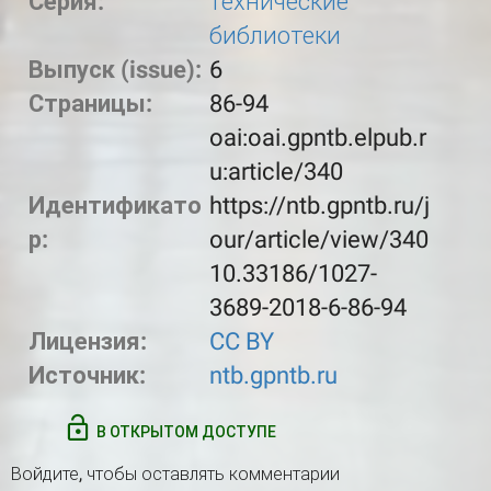
Серия:
технические
библиотеки
Выпуск (issue):
6
Страницы:
86-94
oai:oai.gpntb.elpub.r
u:article/340
Идентификато
https://ntb.gpntb.ru/j
р:
our/article/view/340
10.33186/1027-
3689-2018-6-86-94
Лицензия:
CC BY
Источник:
ntb.gpntb.ru
В ОТКРЫТОМ ДОСТУПЕ
Войдите
, чтобы оставлять комментарии