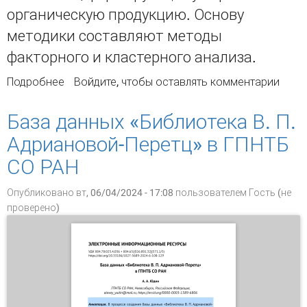
органическую продукцию. Основу
методики составляют методы
факторного и кластерного анализа.
Подробнее
о Эффективное размещение производства
Войдите
, чтобы оставлять комментарии
органической продукции растениеводства по
регионам России
База данных «Библиотека В. П.
Адриановой-Перетц» в ГПНТБ
СО РАН
Опубликовано вт, 06/04/2024 - 17:08 пользователем
Гость (не
проверено)