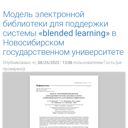
реферирования статей на примере
источников базы данных «Экология: наука и
Модель электронной
технологии» ГПНТБ России
библиотеки для поддержки
системы «blended learning» в
Новосибирском
государственном университете
Опубликовано чт, 08/25/2022 - 13:08 пользователем
Гость (не
проверено)