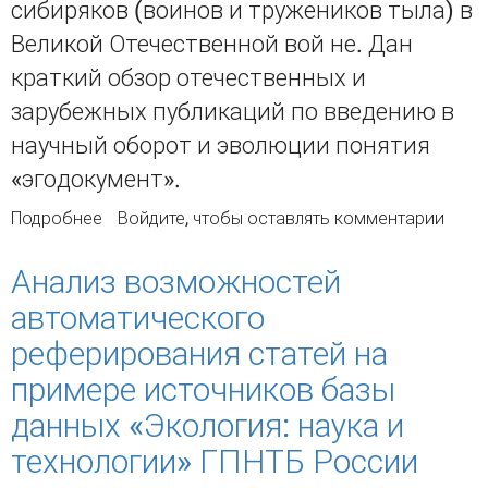
сибиряков (воинов и тружеников тыла) в
Великой Отечественной вой не. Дан
краткий обзор отечественных и
зарубежных публикаций по введению в
научный оборот и эволюции понятия
«эго­документ».
Подробнее
о Эго-документы сибиряков по истории
Войдите
, чтобы оставлять комментарии
Великой Отечественной войны: анализ
документопотока
Анализ возможностей
автоматического
реферирования статей на
примере источников базы
данных «Экология: наука и
технологии» ГПНТБ России