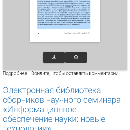
Подробнее
о Опыт создания базы данных «Интернет-
Войдите
, чтобы оставлять комментарии
ресурсы по культуре и искусству» в
Российской государственной библиотеке
Электронная библиотека
искусств
сборников научного семинара
«Информационное
обеспечение науки: новые
технологии»