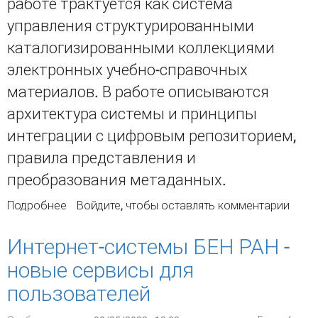
работе трактуется как система
управления структурированными
каталогизированными коллекциями
электронных учебно-справочных
материалов. В работе описываются
архитектура системы и принципы
интеграции с цифровым репозиторием,
правила представления и
преобразования метаданных.
Подробнее
о Модель электронной библиотеки для
Войдите
, чтобы оставлять комментарии
поддержки системы «blended learning» в
Новосибирском государственном
Интернет-системы БЕН РАН -
университете
новые сервисы для
пользователей