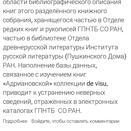
области библиографического описания
книг этого разделённого книжного
собрания, хранящегося частью в Отделе
редких книг и рукописей ГПНТБ СО РАН,
частью в библиотеке Отдела
древнерусской литературы Института
русской литературы (Пушкинского Дома)
РАН. Наполнение базы данных,
связанное с изучением книг
«Адриановской» коллекции de visu,
приводит к устранению неверных
сведений, отражённых в электронных
каталогах ГПНТБ СО РАН.
Подробнее
о База данных «Библиотека В. П. Адриановой-
Войдите
, чтобы оставлять комментарии
Перетц» в ГПНТБ СО РАН