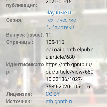
2021-01-16
публикации:
Научные и
Серия:
технические
библиотеки
Выпуск (issue):
11
Страницы:
105-116
oai:oai.gpntb.elpub.r
u:article/680
Идентификато
https://ntb.gpntb.ru/j
р:
our/article/view/680
10.33186/1027-
3689-2020-105-116
Лицензия:
CC BY
Источник:
ntb.gpntb.ru