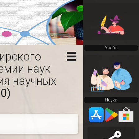
Учеба
ирского
емии наук
ия научных
0)
Наука