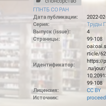
спонсорство
ГПНТБ СО РАН
Дата публикации:
2022-02
Серия:
Труды 
Выпуск (issue):
4
Страницы:
99-108
oai:oai.
rticle/6
https://
Идентификатор:
.ru/jour
10.2091
99-108
Лицензия:
CC BY
Источник:
proceed