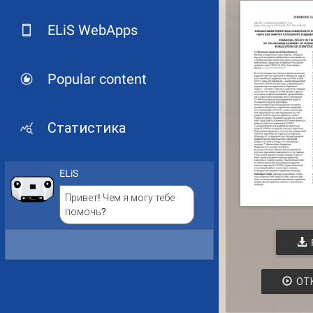
ELiS WebApps
Popular content
Статистика
ELiS
Привет! Чем я могу тебе
помочь?
ОТ