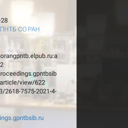
-28
ГПНТБ СО РАН
sorangpntb.elpub.ru:a
22
proceedings.gpntbsib
/article/view/622
3/2618-7575-2021-4-
ings.gpntbsib.ru