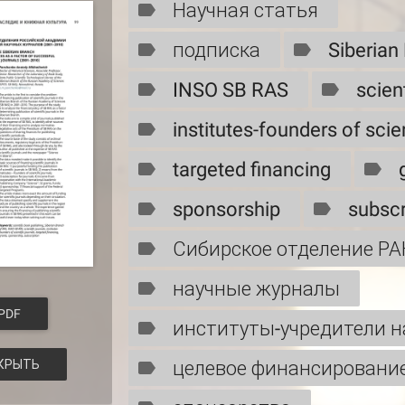
Научная статья
подписка
Siberian
INSO SB RAS
scien
institutes-founders of scien
targeted financing
sponsorship
subscr
Сибирское отделение РА
научные журналы
PDF
институты-учредители 
целевое финансировани
КРЫТЬ