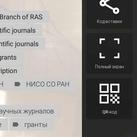
 Branch of RAS
Код вставки
tific journals
tific journals
grants
Полный экран
iption
Н
НИСО СО РАН
научных журналов
QR-код
е
гранты