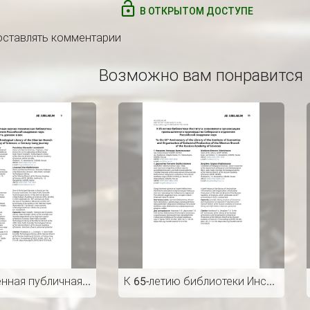
В ОТКРЫТОМ ДОСТУПЕ
 оставлять комментарии
Возможно вам понравится
Государственная публичная научно-техническая библиотека Сибирского отделения Российской академии наук: путь длиною в век
К 65-летию библиотеки Института экономики и организации промышленного производства Сибирского отделения Российской академии наук