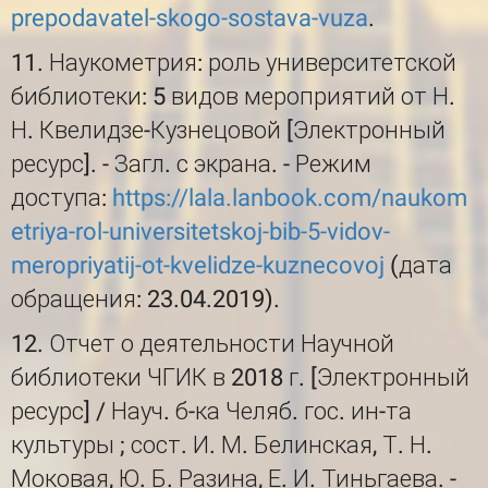
prepodavatel-skogo-sostava-vuza
.
11. Наукометрия: роль университетской
библиотеки: 5 видов мероприятий от Н.
Н. Квелидзе-Кузнецовой [Электронный
ресурс]. - Загл. с экрана. - Режим
доступа:
https://lala.lanbook.com/naukom
etriya-rol-universitetskoj-bib-5-vidov-
meropriyatij-ot-kvelidze-kuznecovoj
(дата
обращения: 23.04.2019).
12. Отчет о деятельности Научной
библиотеки ЧГИК в 2018 г. [Электронный
ресурс] / Науч. б-ка Челяб. гос. ин-та
культуры ; сост. И. М. Белинская, Т. Н.
Моковая, Ю. Б. Разина, Е. И. Тиньгаева. -