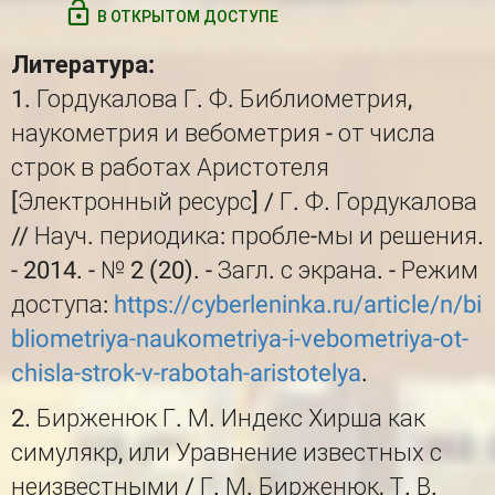
В ОТКРЫТОМ ДОСТУПЕ
Литература:
1. Гордукалова Г. Ф. Библиометрия,
наукометрия и вебометрия - от числа
строк в работах Аристотеля
[Электронный ресурс] / Г. Ф. Гордукалова
// Науч. периодика: пробле-мы и решения.
- 2014. - № 2 (20). - Загл. с экрана. - Режим
доступа:
https://cyberleninka.ru/article/n/bi
bliometriya-naukometriya-i-vebometriya-ot-
chisla-strok-v-rabotah-aristotelya
.
2. Бирженюк Г. М. Индекс Хирша как
симулякр, или Уравнение известных с
неизвестными / Г. М. Бирженюк, Т. В.