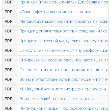
PDF
Критика «Китайской комнаты» Дж. Сёрла с пози
PDF
«Философия сложности» и ее критики
PDF
Методология моделирования развития сельских
PDF
Принцип дополнительности в исследовании связ
PDF
Приоритеты научной молодежи в современном 
PDF
О некоторых закономерностях трансформации 
PDF
Сибирская философия: реальное настоящее и 
PDF
О несовместимости экстернализма и картезианс
PDF
Война и ответственность в рефлексии интеллек
PDF
М. Мандельбаум и историография философии
PDF
Эпистемический патернализм и акрасия
PDF
Институционализация процессов социокультурн