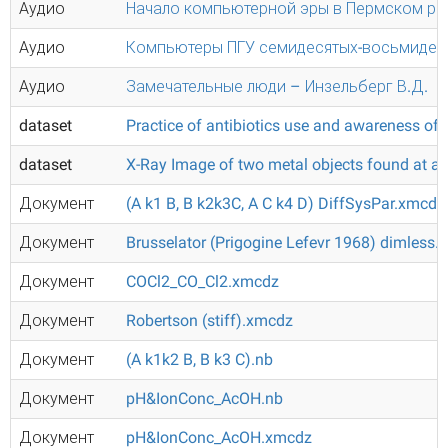
Аудио
Начало компьютерной эры в Пермском ре
Аудио
Компьютеры ПГУ семидесятых-восьмидес
Аудио
Замечательные люди – Инзельберг В.Д.
dataset
Practice of antibiotics use and awareness of
dataset
X-Ray Image of two metal objects found at a 
Документ
(A k1 B, B k2k3C, A C k4 D) DiffSysPar.xmcdz
Документ
Brusselator (Prigogine Lefevr 1968) dimless
Документ
COCl2_CO_Cl2.xmcdz
Документ
Robertson (stiff).xmcdz
Документ
(A k1k2 B, B k3 C).nb
Документ
pH&IonConc_AcOH.nb
Документ
pH&IonConc_AcOH.xmcdz