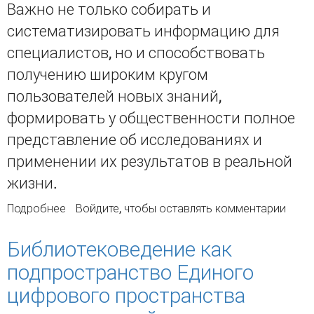
Важно не только собирать и
систематизировать информацию для
специалистов, но и способствовать
получению широким кругом
пользователей новых знаний,
формировать у общественности полное
представление об исследованиях и
применении их результатов в реальной
жизни.
Подробнее
о Персонализация как принцип создания
Войдите
, чтобы оставлять комментарии
библиографических ресурсов для
распространения научных знаний
Библиотековедение как
подпространство Единого
цифрового пространства