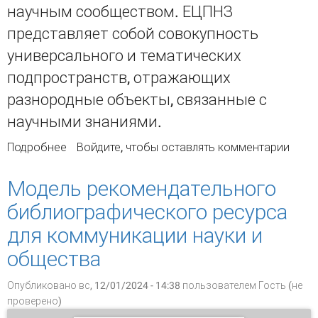
научным сообществом. ЕЦПНЗ
представляет собой совокупность
универсального и тематических
подпространств, отражающих
разнородные объекты, связанные с
научными знаниями.
Подробнее
о Библиотековедение как подпространство
Войдите
, чтобы оставлять комментарии
Единого цифрового пространства научных
знаний
Модель рекомендательного
библиографического ресурса
для коммуникации науки и
общества
Опубликовано вс, 12/01/2024 - 14:38 пользователем
Гость (не
проверено)