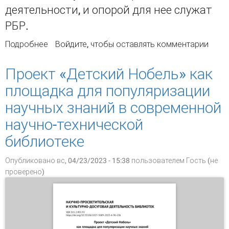
деятельности, и опорой для нее служат
РБР.
Подробнее
о Модель рекомендательного
Войдите
, чтобы оставлять комментарии
библиографического ресурса для
коммуникации науки и общества
Проект «Детский Нобель» как
площадка для популяризации
научных знаний в современной
научно-технической
библиотеке
Опубликовано вс, 04/23/2023 - 15:38 пользователем
Гость (не
проверено)