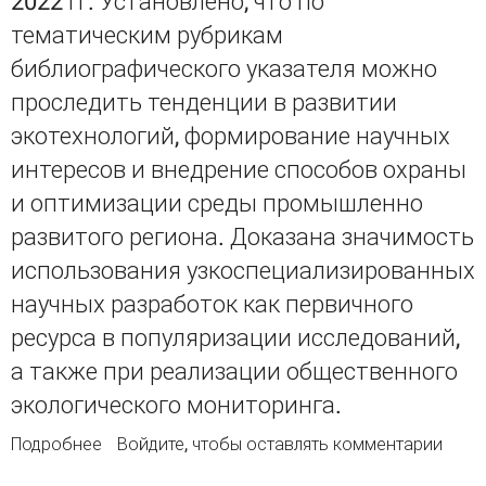
2022 гг. Установлено, что по
тематическим рубрикам
библиографического указателя можно
проследить тенденции в развитии
экотехнологий, формирование научных
интересов и внедрение способов охраны
и оптимизации среды промышленно
развитого региона. Доказана значимость
использования узкоспециализированных
научных разработок как первичного
ресурса в популяризации исследований,
а также при реализации общественного
экологического мониторинга.
Подробнее
о Экологические разработки в Донбассе:
Войдите
, чтобы оставлять комментарии
библиографический учёт и популяризация