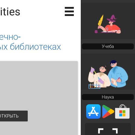
ities
ечно-
ых библиотеках
Учеба
Наука
ТКРЫТЬ