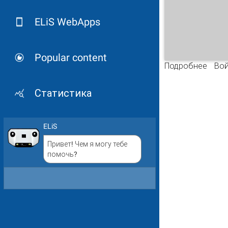
ELiS WebApps
Popular content
Подробнее
о Ва
Вой
библ
Статистика
ELiS
Привет! Чем я могу тебе
помочь?