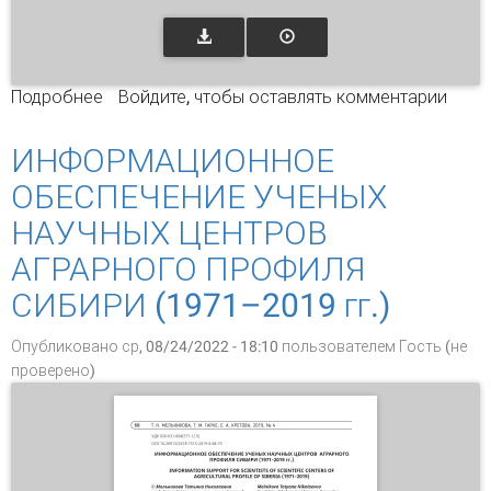
Подробнее
о МЕЖДУНАРОДНАЯ НАУЧНО-ПРАКТИЧЕСКАЯ
Войдите
, чтобы оставлять комментарии
КОНФЕРЕНЦИЯ «НАУКА, ТЕХНОЛОГИИ И
ИНФОРМАЦИЯ В БИБЛИОТЕКАХ (LIBWAY-
ИНФОРМАЦИОННОЕ
2019)»: 17–19 СЕНТЯБРЯ 2019 Г., ИРКУТСК
ОБЕСПЕЧЕНИЕ УЧЕНЫХ
НАУЧНЫХ ЦЕНТРОВ
АГРАРНОГО ПРОФИЛЯ
СИБИРИ (1971–2019 гг.)
Опубликовано ср, 08/24/2022 - 18:10 пользователем
Гость (не
проверено)