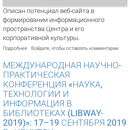
Описан потенциал веб-сайта в
формировании информационного
пространства Центра и его
корпоративной культуры.
Подробнее
о Веб-сайт системы управления знаниями
Войдите
, чтобы оставлять комментарии
РМБИЦ как средство формирования
информационной культуры
МЕЖДУНАРОДНАЯ НАУЧНО-
ПРАКТИЧЕСКАЯ
КОНФЕРЕНЦИЯ «НАУКА,
ТЕХНОЛОГИИ И
ИНФОРМАЦИЯ В
БИБЛИОТЕКАХ (LIBWAY-
2019)»: 17–19 СЕНТЯБРЯ 2019