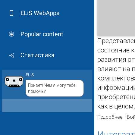
ELiS WebApps
Popular content
Представлен
состояние 
Статистика
развития от
влияют на 
ELiS
комплектова
Привет! Чем я могу тебе
информации 
помочь?
приобретен
как в целом
Подробнее
о Ро
Вой
Интеграт