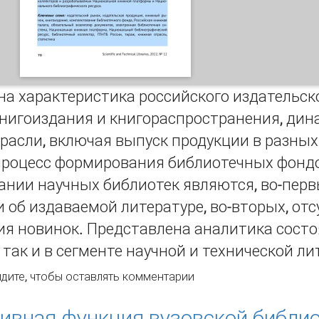
а характеристика российского издательско
книгоиздания и книгораспространения, дин
расли, включая выпуск продукции в разны
процесс формирования библиотечных фонд
нии научных библиотек являются, во-перв
об издаваемой литературе, во-вторых, от
ия новинок. Представлена аналитика сост
, так и в сегменте научной и технической л
ссийский издательский рынок и комплектование фондов на
дите
, чтобы оставлять комментарии
ивная функция вузовской библи