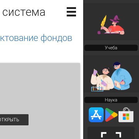
 система
ектование фондов
Учеба
Наука
ТКРЫТЬ