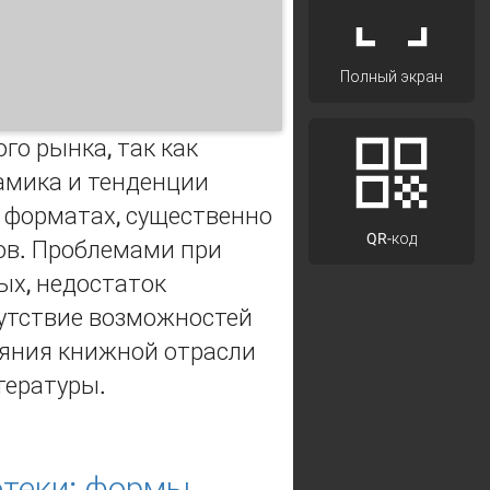
Полный экран
го рынка, так как
амика и тенденции
х форматах, существенно
QR-код
ов. Проблемами при
ых, недостаток
сутствие возможностей
ояния книжной отрасли
итературы.
учно-технических библиотек
отеки: формы