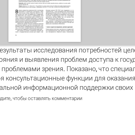
езультаты исследования потребностей цел
ояния и выявления проблем доступа к гос
 проблемами зрения. Показано, что специ
бя консультационные функции для оказани
альной информационной поддержки своих 
облемы доступа к государственным услугам для слепых и с
дите
, чтобы оставлять комментарии
нии