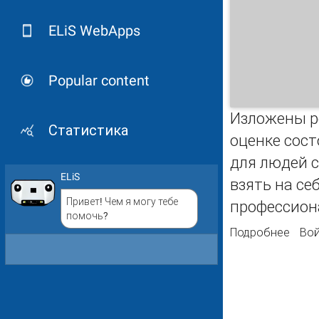
ELiS WebApps
Popular content
Изложены р
Статистика
оценке сост
для людей с
ELiS
взять на се
Привет! Чем я могу тебе
профессион
помочь?
Подробнее
о Пр
Вой
реше