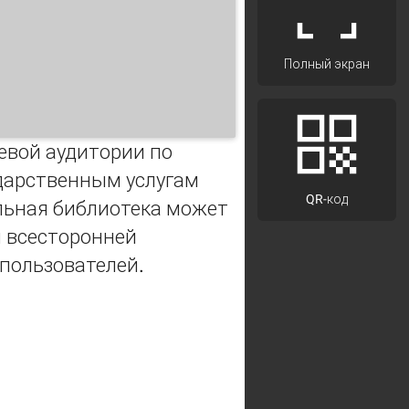
Полный экран
евой аудитории по
ударственным услугам
QR-код
альная библиотека может
я всесторонней
пользователей.
лабовидящих и роль библиотек в их