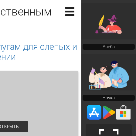
рственным
угам для слепых и
Учеба
ении
Наука
ТКРЫТЬ