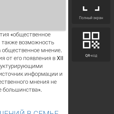
Полный экран
ятия «общественное
а также возможность
а общественное мнение.
QR-код
 от его появления в XII
структурирующими
источник информации и
ественного мнения не
е большинства».
ШЕНИЙ В СЕМЬЕ