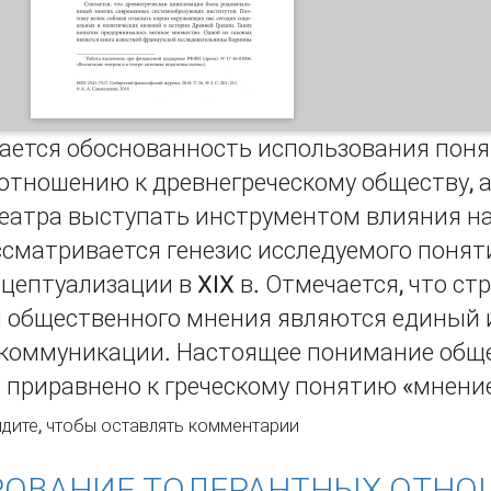
ается обоснованность использования пон
 отношению к древнегреческому обществу, 
театра выступать инструментом влияния н
сматривается генезис исследуемого понятия
онцептуализации в XIX в. Отмечается, что 
 общественного мнения являются единый 
 коммуникации. Настоящее понимание общ
 приравнено к греческому понятию «мнени
ВЛИЯНИИ АНТИЧНОГО ТЕАТРА НА ОБЩЕСТВЕННОЕ МНЕНИЕ
дите
, чтобы оставлять комментарии
ОВАНИЕ ТОЛЕРАНТНЫХ ОТНО