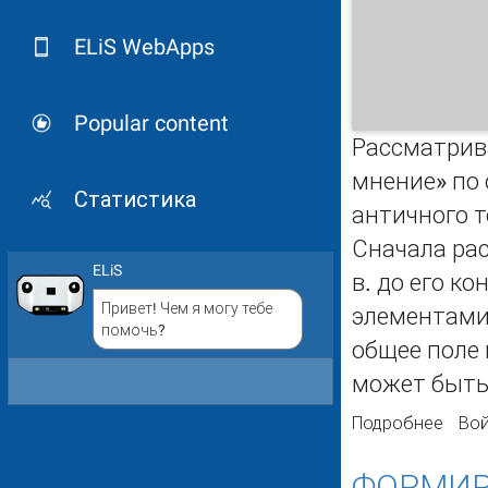
ELiS WebApps
Popular content
Рассматрив
мнение» по
Статистика
античного 
Сначала рас
ELiS
в. до его к
Привет! Чем я могу тебе
элементами
помочь?
общее поле
может быть
Подробнее
о О 
Вой
ФОРМИР