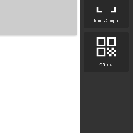
Полный экран
ГПУ имени И. Н. Ульянова
QR-код