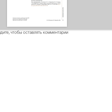
иги с экслибрисами в редком фонде научной библиотеки Ул
дите
, чтобы оставлять комментарии