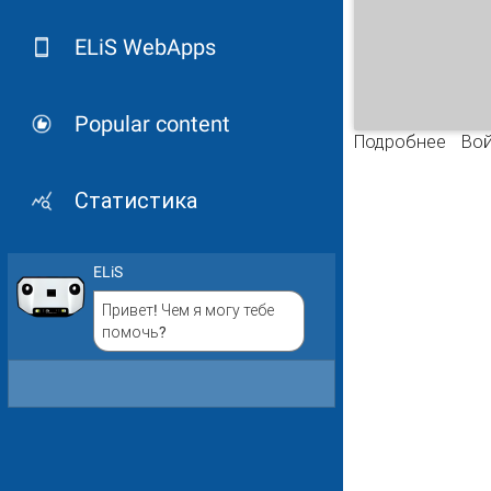
ELiS WebApps
Popular content
Подробнее
о Кн
Вой
Статистика
ELiS
Привет! Чем я могу тебе
помочь?