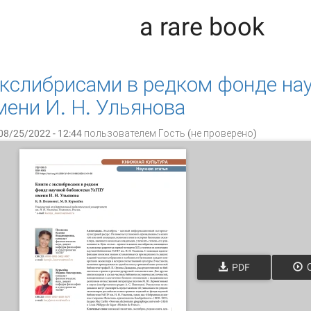
a rare book
экслибрисами в редком фонде на
ени И. Н. Ульянова
08/25/2022 - 12:44 пользователем
Гость (не проверено)
PDF
О