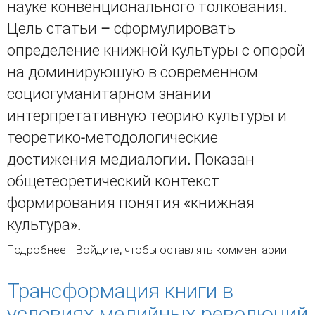
науке конвенционального толкования.
Цель статьи – сформулировать
определение книжной культуры с опорой
на доминирующую в современном
социогуманитарном знании
интерпретативную теорию культуры и
теоретико-методологические
достижения медиалогии. Показан
общетеоретический контекст
формирования понятия «книжная
культура».
Подробнее
о О медиалогическом понимании концепта
Войдите
, чтобы оставлять комментарии
«книжная культура»
Трансформация книги в
условиях медийных революций