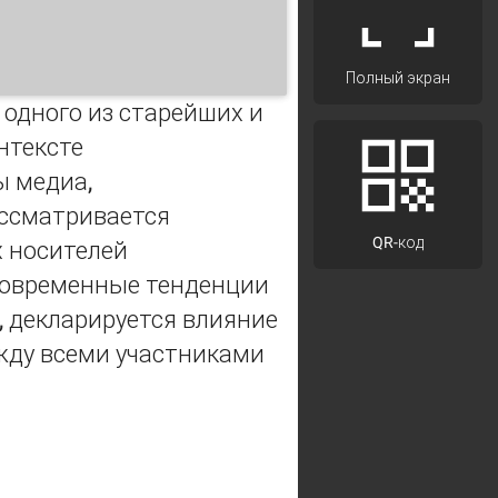
Полный экран
одного из старейших и
нтексте
ы медиа,
ассматривается
QR-код
х носителей
современные тенденции
, декларируется влияние
жду всеми участниками