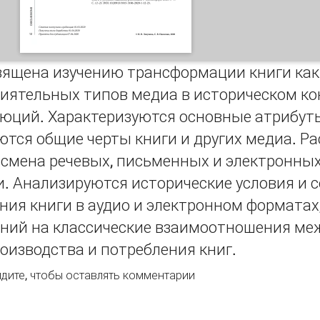
вящена изучению трансформации книги как 
лиятельных типов медиа в историческом ко
юций. Характеризуются основные атрибут
тся общие черты книги и других медиа. Р
 смена речевых, письменных и электронны
. Анализируются исторические условия и 
ия книги в аудио и электронном форматах
ений на классические взаимоотношения ме
оизводства и потребления книг.
ансформация книги в условиях медийных революций
дите
, чтобы оставлять комментарии