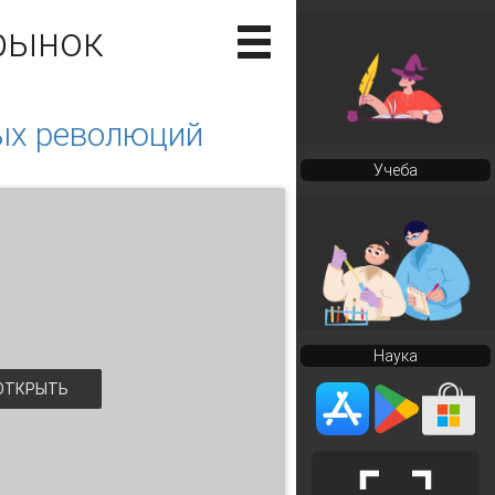
рынок
ых революций
Учеба
Наука
ТКРЫТЬ