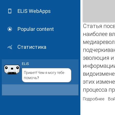
ELiS WebApps
Статья пос
Popular content
наиболее в
медиаревол
Статистика
подчеркиваю
эволюция и
ELiS
информации
Привет! Чем я могу тебе
видоизменен
помочь?
этих измен
процесса пр
Подробнее
о Тр
Вой