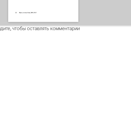
временная библиотека и вызовы времени
дите
, чтобы оставлять комментарии