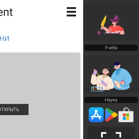
ent
ни
Учеба
Наука
ТКРЫТЬ