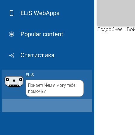
ELiS WebApps
Подробнее
о Со
Вой
Popular content
Статистика
ELiS
Привет! Чем я могу тебе
помочь?