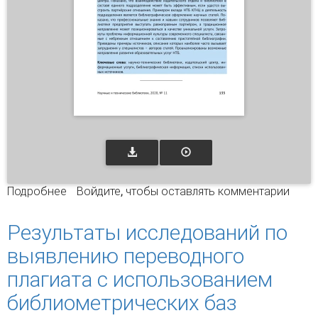
Подробнее
о Позиционирование научно-технической
Войдите
, чтобы оставлять комментарии
библиотеки в локальной среде
Результаты исследований по
выявлению переводного
плагиата с использованием
библиометрических баз