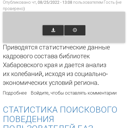
Опубликовано чт, 08/25/2022 - 13:08 пользователем
Гость (не
проверено)
Приводятся статистические данные
кадрового состава библиотек
Хабаровского края и дается анализ
их колебаний, исходя из социально-
экономических условий региона.
Подробнее
о БИБЛИОТЕЧНЫЕ КАДРЫ ХАБАРОВСКОГО
Войдите
, чтобы оставлять комментарии
КРАЯ (АНАЛИТИЧЕСКИЙ СРЕЗ ЗА 20 ЛЕТ)
СТАТИСТИКА ПОИСКОВОГО
ПОВЕДЕНИЯ