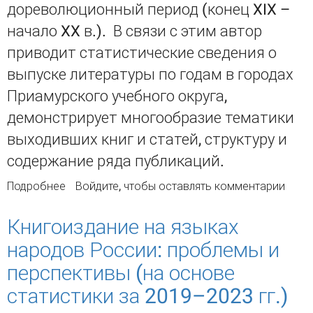
дореволюционный период (конец XIX –
начало XX в.). В связи с этим автор
приводит статистические сведения о
выпуске литературы по годам в городах
Приамурского учебного округа,
демонстрирует многообразие тематики
выходивших книг и статей, структуру и
содержание ряда публикаций.
Подробнее
о Издание учебной и учебно-методической
Войдите
, чтобы оставлять комментарии
литературы в Приамурском учебном округе в
конце XIX – начале XX в.
Книгоиздание на языках
народов России: проблемы и
перспективы (на основе
статистики за 2019–2023 гг.)