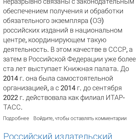
неразрывно связаны с законодательным
обеспечением получения и обработки
обязательного экземпляра (ОЭ)
российских изданий в национальном
центре, координирующем такую
деятельность. В этом качестве в СССР, а
затем в Российской Федерации уже более
ста лет выступает Книжная палата. До
2014 г. она была самостоятельной
организацией, а с 2014 г. до сентября
2022 г. действовала как филиал ИТАР-
ТАСС.
Подробнее
о Обязательный экземпляр российских
Войдите
, чтобы оставлять комментарии
изданий в библиографии и статистике:
проблемы учёта и регистрации
Российский издательский