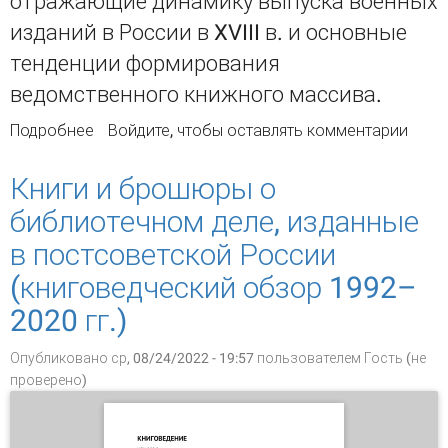
отражающие динамику выпуска военных
изданий в России в XVIII в. и основные
тенденции формирования
ведомственного книжного массива.
Подробнее
о ВОЕННОЕ КНИГОИЗДАНИЕ В РОССИИ В XVIII в.
Войдите
, чтобы оставлять комментарии
ОПЫТ СТАТИСТИЧЕСКОГО АНАЛИЗА
Книги и брошюры о
библиотечном деле, изданные
в постсоветской России
(книговедческий обзор 1992–
2020 гг.)
Опубликовано ср, 08/24/2022 - 19:57 пользователем
Гость (не
проверено)