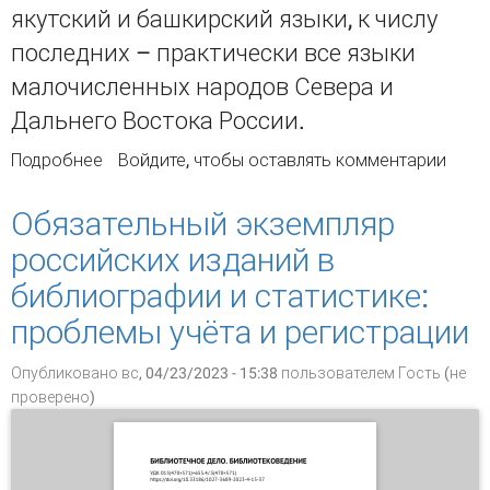
якутский и башкирский языки, к числу
последних – практически все языки
малочисленных народов Севера и
Дальнего Востока России.
Подробнее
о Книгоиздание на языках народов России:
Войдите
, чтобы оставлять комментарии
проблемы и перспективы (на основе
статистики за 2019–2023 гг.)
Обязательный экземпляр
российских изданий в
библиографии и статистике:
проблемы учёта и регистрации
Опубликовано вс, 04/23/2023 - 15:38 пользователем
Гость (не
проверено)