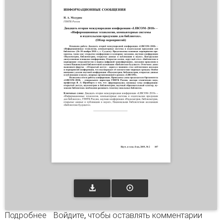
Подробнее
о Двадцать вторая международная
Войдите
, чтобы оставлять комментарии