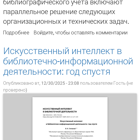
библиографического учета включают
параллельное решение следующих
организационных и технических задач.
Подробнее
о Единая система автоматизированного
Войдите
, чтобы оставлять комментарии
библиографического учета литературы по
науке и технике:технологические подходы и
Искусственный интеллект в
перспективные возможности
библиотечно-информационной
деятельности: год спустя
Опубликовано вт, 12/30/2025 - 23:08 пользователем
Гость (не
проверено)