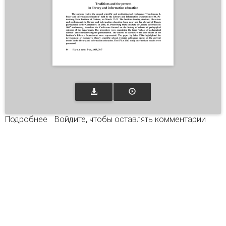
Подробнее
о Традиции и современность в библиотечном
Войдите
, чтобы оставлять комментарии
образовании