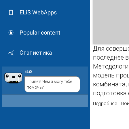
ELiS WebApps
Popular content
Для соверш
Статистика
последнее 
Методологи
ELiS
модель про
Привет! Чем я могу тебе
комбината, 
помочь?
подготовка 
Подробнее
о Со
Вой
техн