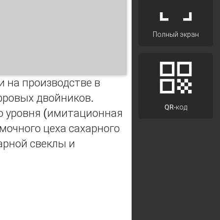
Полный экран
 на производстве в
фровых двойников.
QR-код
о уровня (имитационная
мочного цеха сахарного
арной свеклы и
арного завода на основе