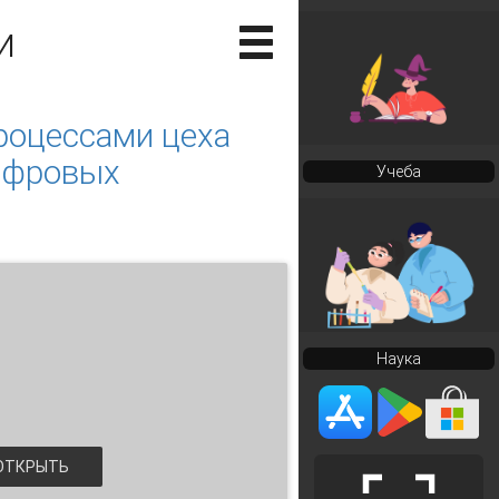
и
роцессами цеха
цифровых
Учеба
Наука
ТКРЫТЬ