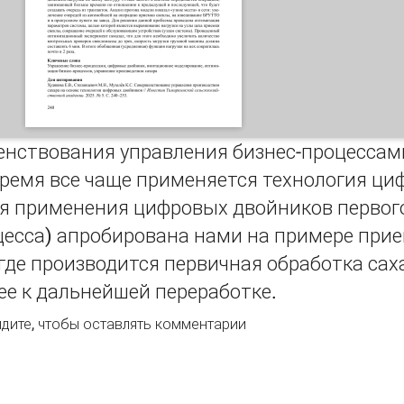
енствования управления бизнес-процессами
время все чаще применяется технология ци
я применения цифровых двойников первог
цесса) апробирована нами на примере прие
где производится первичная обработка сах
ее к дальнейшей переработке.
вершенствование управления бизнес-процессами цеха сах
дите
, чтобы оставлять комментарии
ологии цифровых двойников