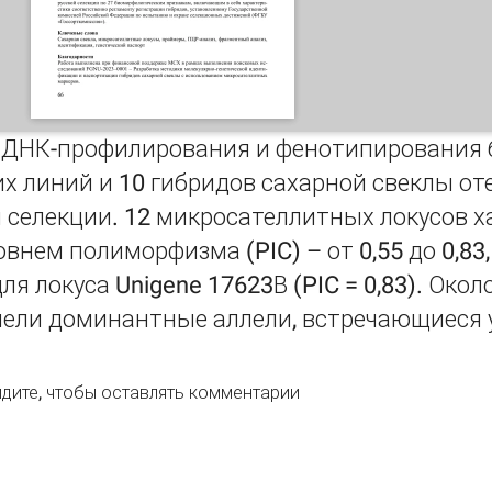
ДНК-профилирования и фенотипирования б
х линий и 10 гибридов сахарной свеклы от
 селекции. 12 микросателлитных локусов 
внем полиморфизма (PIC) – от 0,55 до 0,83
ля локуса Unigene 17623В (PIC = 0,83). Окол
мели доминантные аллели, встречающиеся 
К-профилирование и фенотипирование родительских компо
дите
, чтобы оставлять комментарии
ы (Beta vulgaris L.)