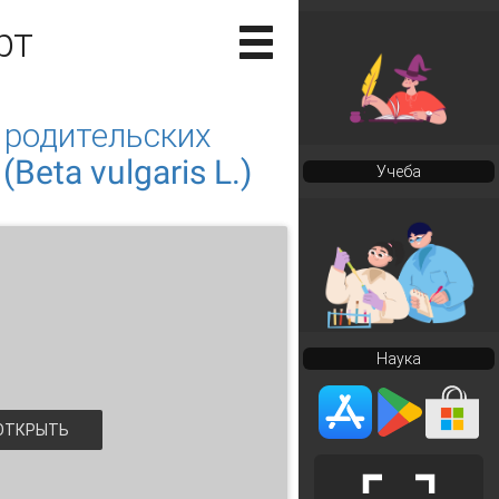
рт
 родительских
Beta vulgaris L.)
Учеба
Наука
ТКРЫТЬ