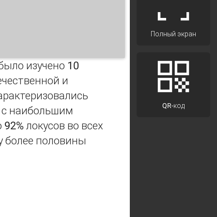
Полный экран
ыло изучено 10
ечественной и
характеризовались
QR-код
, с наибольшим
о 92% локусов во всех
у более половины
нентов и гибридов сахарной