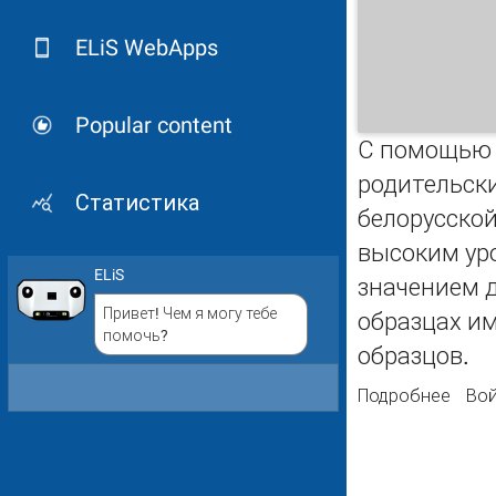
ELiS WebApps
Popular content
С помощью 
родительски
Статистика
белорусской
высоким уро
ELiS
значением д
Привет! Чем я могу тебе
образцах и
помочь?
образцов.
Подробнее
о ДН
Вой
свекл