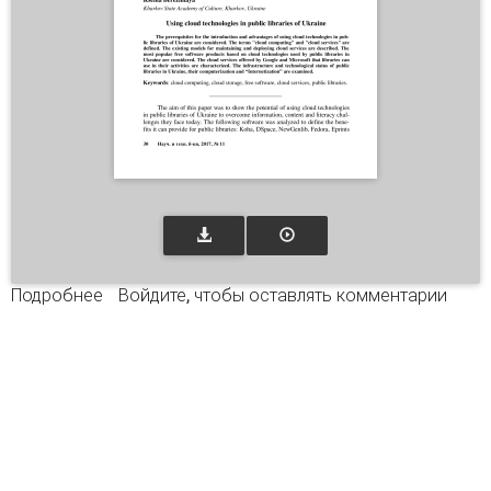
Подробнее
о Использование облачных технологий в
Войдите
, чтобы оставлять комментарии
публичных библиотеках Украины