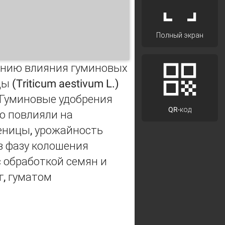
Полный экран
чению влияния гуминовых
(Triticum aestivum L.)
 Гуминовые удобрения
QR-код
о повлияли на
еницы, урожайность
в фазу колошения
 обработкой семян и
г, гуматом
ticum aestivum L.)