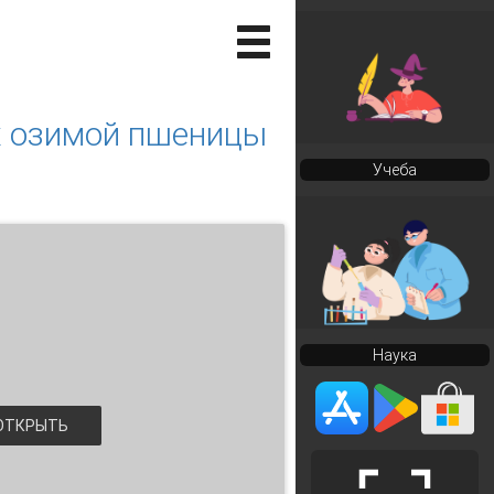
х озимой пшеницы
Учеба
Наука
ТКРЫТЬ