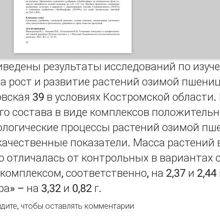
риведены результаты исследований по изу
а рост и развитие растений озимой пшеницы 
вская 39 в условиях Костромской области.
го состава в виде комплексов положительн
логические процессы растений озимой пш
 качественные показатели. Масса растений 
 отличалась от контрольных в вариантах с
комплексом, соответственно, на 2,37 и 2,44 
» – на 3,32 и 0,82 г.
миновые комплексы в агрофитоценозах озимой пшеницы (Tri
дите
, чтобы оставлять комментарии