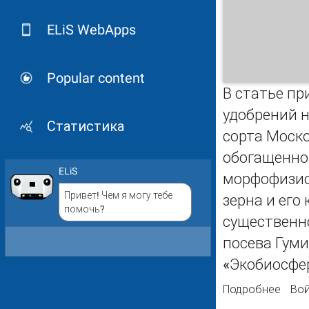
ELiS WebApps
Popular content
В статье п
удобрений н
Статистика
сорта Моско
обогащенно
ELiS
морфофизио
Привет! Чем я могу тебе
зерна и его
помочь?
существенно
посева Гуми
«Экобиосфера
Подробнее
о Гу
Вой