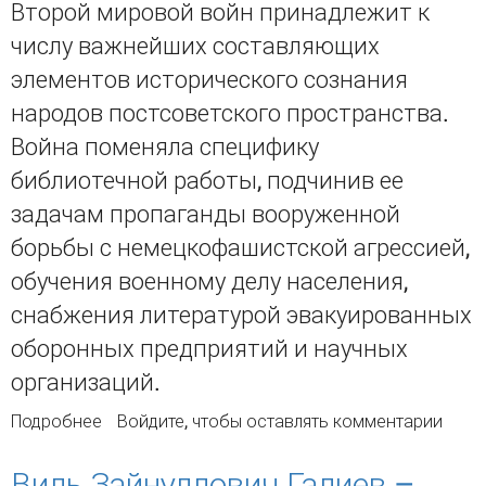
Второй мировой войн принадлежит к
числу важнейших составляющих
элементов исторического сознания
народов постсоветского пространства.
Война поменяла специфику
библиотечной работы, подчинив ее
задачам пропаганды вооруженной
борьбы с немецкофашистской агрессией,
обучения военному делу населения,
снабжения литературой эвакуированных
оборонных предприятий и научных
организаций.
Подробнее
о Национальная библиотека Республики
Войдите
, чтобы оставлять комментарии
Казахстан в годы Великой Отечественной
войны
Виль Зайнуллович Галиев –