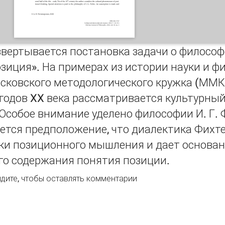
звертывается постановка задачи о филосо
зиция». На примерах из истории науки и фи
сковского методологического кружка (ММК)
 годов XX века рассматривается культурн
собое внимание уделено философии И. Г. 
ется предположение, что диалектика Фихте
ки позиционного мышления и дает основан
го содержания понятия позиции.
нятие позиции и позиционное мышление
дите
, чтобы оставлять комментарии