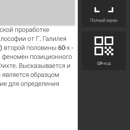
Полный экран
фской проработке
лософии от Г. Галилея
 второй половины 60-х -
ый феномен позиционного
QR-код
Фихте. Высказывается и
 является образцом
ие для определения