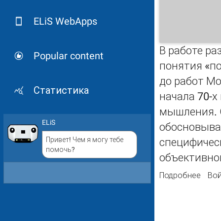
ELiS WebApps
В работе ра
Popular content
понятия «по
до работ Мо
Статистика
начала 70-х
мышления. О
ELiS
обосновыва
Привет! Чем я могу тебе
специфичес
помочь?
объективно
Подробнее
о По
Вой