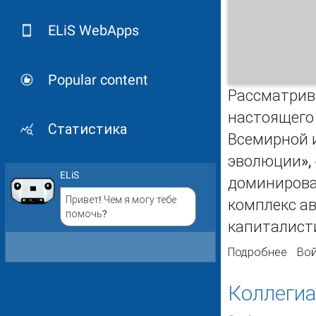
ELiS WebApps
Popular content
Рассматрив
настоящего 
Статистика
Всемирной 
эволюции»,
ELiS
доминирован
Привет! Чем я могу тебе
комплекс а
помочь?
капиталисти
Подробнее
о КО
Вой
Коллегиа