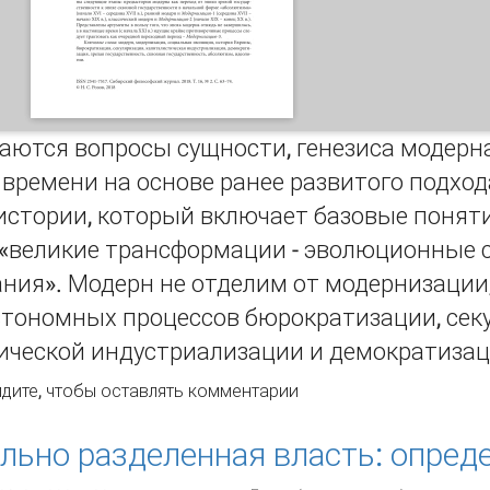
аются вопросы сущности, генезиса модерн
времени на основе ранее развитого подход
истории, который включает базовые поняти
 «великие трансформации - эволюционные с
ия». Модерн не отделим от модернизации,
втономных процессов бюрократизации, сек
ческой индустриализации и демократизаци
ГДА НАЧАЛАСЬ ЭПОХА МОДЕРНА И ЗАКОНЧИЛАСЬ ЛИ ОНА?
дите
, чтобы оставлять комментарии
льно разделенная власть: опред