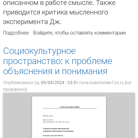
описанном в работе смысле. Также
приводится критика мысленного
эксперимента Дж.
Подробнее
о Критика «Китайской комнаты» Дж. Сёрла с
Войдите
, чтобы оставлять комментарии
позиции гибридной модели построения
искусственных когнитивных агентов
Социокультурное
пространство: к проблеме
объяснения и понимания
Опубликовано ср, 09/04/2024 - 23:51 пользователем
Гость (не
проверено)