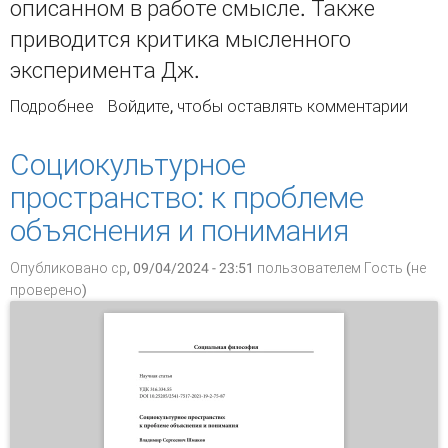
описанном в работе смысле. Также
приводится критика мысленного
эксперимента Дж.
Подробнее
о Критика «Китайской комнаты» Дж. Сёрла с
Войдите
, чтобы оставлять комментарии
позиции гибридной модели построения
искусственных когнитивных агентов
Социокультурное
пространство: к проблеме
объяснения и понимания
Опубликовано ср, 09/04/2024 - 23:51 пользователем
Гость (не
проверено)