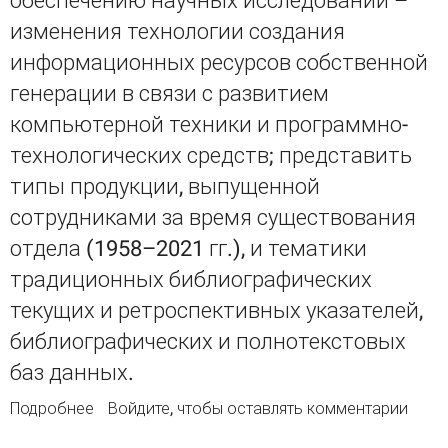
обеспечению научных исследований –
изменения технологии создания
информационных ресурсов собственной
генерации в связи с развитием
компьютерной техники и программно-
технологических средств; представить
типы продукции, выпущенной
сотрудниками за время существования
отдела (1958–2021 гг.), и тематики
традиционных библиографических
текущих и ретроспективных указателей,
библиографических и полнотекстовых
баз данных.
Подробнее
о Научная библиография в ГПНТБ СО РАН:
Войдите
, чтобы оставлять комментарии
этапы развития, современные реалии и