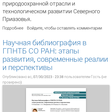
природоохранной отрасли и
технологическом развитии Северного
Приазовья.
Подробнее
о Экологический профиль
Войдите
, чтобы оставлять комментарии
библиографического ландшафта Донбасса
(Часть 1)
Научная библиография в
ГПНТБ СО РАН: этапы
развития, современные реалии
и перспективы
Опубликовано вс, 07/30/2023 - 23:38 пользователем
Гость (не
проверено)