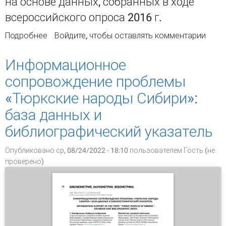
на основе данных, собранных в ходе
всероссийского опроса 2016 г.
Подробнее
о Краеведческая деятельность центральных
Войдите
, чтобы оставлять комментарии
библиотек регионов по материалам
всероссийского опроса
Информационное
сопровождение проблемы
«Тюркские народы Сибири»:
база данных и
библиографический указатель
Опубликовано ср, 08/24/2022 - 18:10 пользователем
Гость (не
проверено)