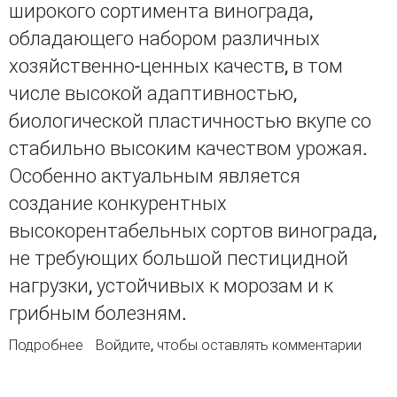
широкого сортимента винограда,
обладающего набором различных
хозяйственно-ценных качеств, в том
числе высокой адаптивностью,
биологической пластичностью вкупе со
стабильно высоким качеством урожая.
Особенно актуальным является
создание конкурентных
высокорентабельных сортов винограда,
не требующих большой пестицидной
нагрузки, устойчивых к морозам и к
грибным болезням.
Подробнее
о Новый красный технический сорт винограда
Войдите
, чтобы оставлять комментарии
Красностоп Карпи