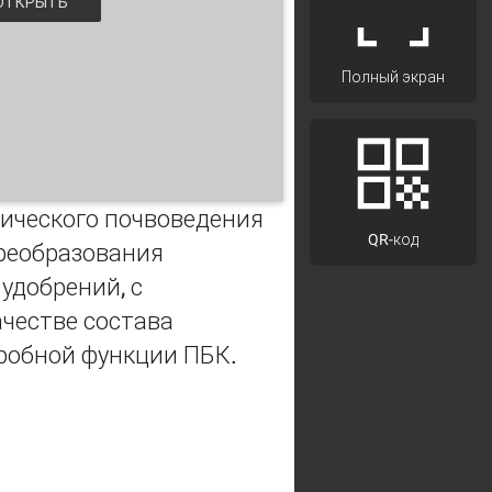
ТКРЫТЬ
Полный экран
ического почвоведения
QR-код
преобразования
удобрений, с
честве состава
кробной функции ПБК.
ценоза дерново-подзолистой