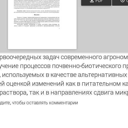
PDF
О
ервоочередных задач современного агроном
учение процессов почвенно-биотического 
 используемых в качестве альтернативных 
й оценкой изменений как в питательном ка
раствора, так и в направлениях сдвига ми
ияние цеолита на фосфатредуцирующую функцию микробио
дите
, чтобы оставлять комментарии
ы и содержание в ней подвижных соединений фосфора