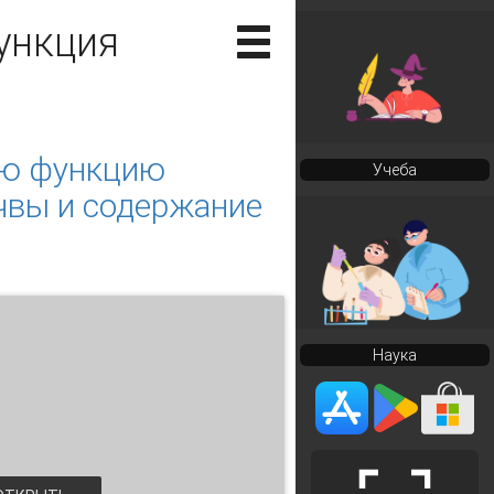
ункция
ую функцию
Учеба
чвы и содержание
Наука