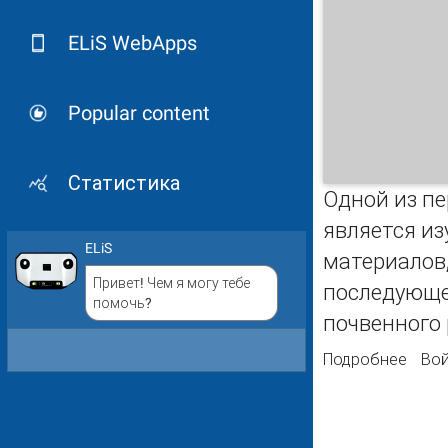
ELiS WebApps
Popular content
Статистика
Одной из п
является из
ELiS
материалов,
Привет! Чем я могу тебе
последующе
помочь?
почвенного 
Подробнее
о Вл
Вой
почв