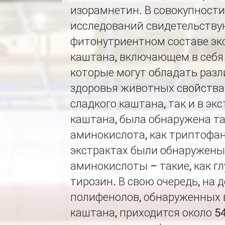
изорамнетин. В совокупност
исследований свидетельству
фитонутриентном составе эк
каштана, включающем в себя
которые могут обладать раз
здоровья животных свойствам
сладкого каштана, так и в эк
каштана, была обнаружена т
аминокислота, как триптофан.
экстрактах были обнаружены
аминокислоты – такие, как г
тирозин. В свою очередь, на
полифенолов, обнаруженных в
каштана, приходится около 5