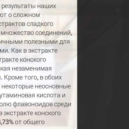
и результаты наших
ют о сложном
страктов сладкого
 множество соединений,
личными полезными для
и. Как в экстракте
стракте конского
акая незаменимая
 Кроме того, в обоих
 некоторые неосновные
лутаминовая кислота и
 долю флавоноидов среди
 экстракте конского
4,73% от общего