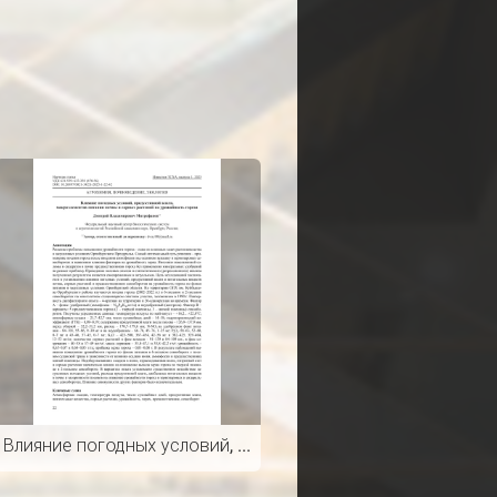
Влияние погодных условий, продуктивной влаги, макроэлементов питания почвы и сорных растений на урожайность гороха