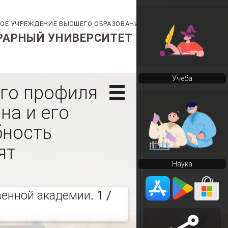
Учеба
го профиля
на и его
бность
ят
Наука
енной академии. 1 /