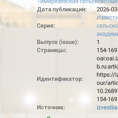
Тимирязевская сельскохозяй
Дата публикации:
2026-03
Извест
Серия:
сельск
академ
Выпуск (issue):
1
Страницы:
154-169
oai:oai.
b.ru:art
https://
Идентификатор:
our/arti
10.2689
154-169
Источник:
izvestii