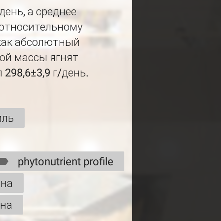
день, а среднее
 относительному
 как абсолютный
ой массы ягнят
298,6±3,9 г/день.
иль
phytonutrient profile
ана
ана