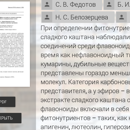
С. В. Федотов
Б. И
Н. С. Белозерцева
При определении фитонутрие
сладкого каштана наблюдали
соединений среди флавоноидо
время как нефлавоноидный т
кумарины, дубильные вещест
представлены гораздо мень
молекул. Категория карбонов
представителя, а у эфиров – в
экстракте сладкого каштана
PDF
флавоноиды включали в себя 
фитонутриентов – таких, как 
КРЫТЬ
апигенин, лютеолин, гиперози