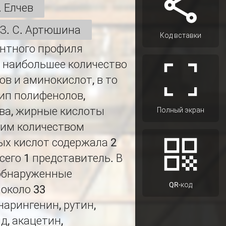
. Елчев
З. С. Артюшина
Код вставки
нтного профиля
 наибольшее количество
в и аминокислот, в то
ип полифенолов,
ва, жирные кислоты
Полный экран
шим количеством
ых кислот содержала 2
сего 1 представитель. В
 обнаруженные
QR-код
около 33
нарингенин, рутин,
д, акацетин,