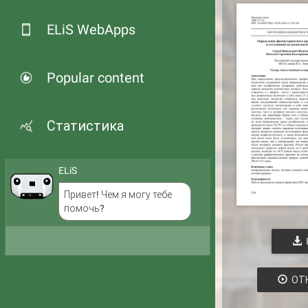
ELiS WebApps
Popular content
Статистика
ELiS
Привет! Чем я могу тебе
помочь?
ОТ