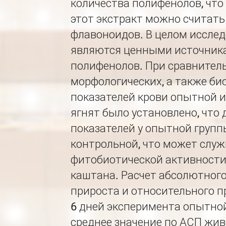
количества полифенолов, что 
этот экстракт можно считат
флавоноидов. В целом иссле
являются ценными источник
полифенолов. При сравнител
морфологических, а также б
показателей крови опытной и
ягнят было установлено, чт
показателей у опытной групп
контрольной, что может слу
фитобиотической активности
каштана. Расчет абсолютного
прироста и относительного п
6 дней эксперимента опытной
среднее значение по АСП жи