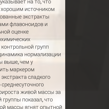
указывает на то, что
ь хорошим источником
дованные экстракты
ами флавоноидов и
ьной оценке
иохимических
 контрольной групп
о динамика нормализации
ы выше, чем у
жить маркером
 экстракта сладкого
 среднесуточного
рироста живой массы за
 группы показал, что
вой массы ягнят опытной