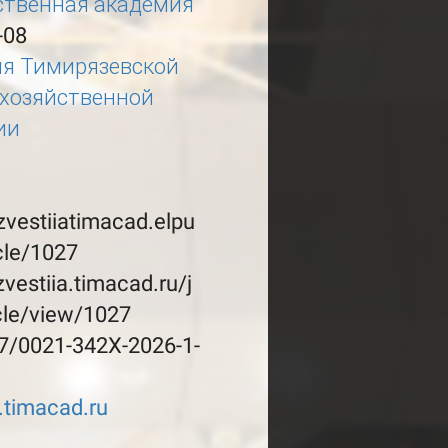
ственная академия
-08
ия Тимирязевской
охозяйственной
ии
izvestiiatimacad.elpu
icle/1027
izvestiia.timacad.ru/j
cle/view/1027
7/0021-342X-2026-1-
a.timacad.ru