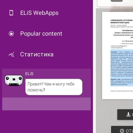
ELiS WebApps
Popular content
Статистика
ELiS
Привет! Чем я могу тебе
помочь?
ОТ