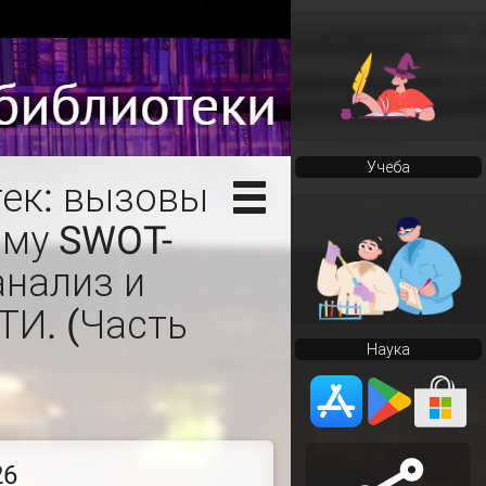
Учеба
ек: вызовы
зму SWOT-
анализ и
ТИ. (Часть
Наука
26