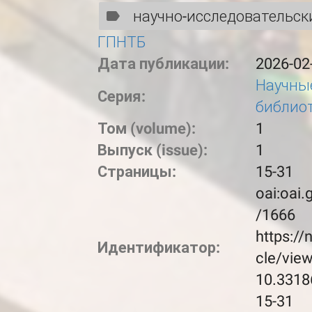
научно-исследовательск
ГПНТБ
Дата публикации:
2026-02
Научные
Серия:
библио
Том (volume):
1
Выпуск (issue):
1
Страницы:
15-31
oai:oai.
/1666
https://
Идентификатор:
cle/vie
10.3318
15-31