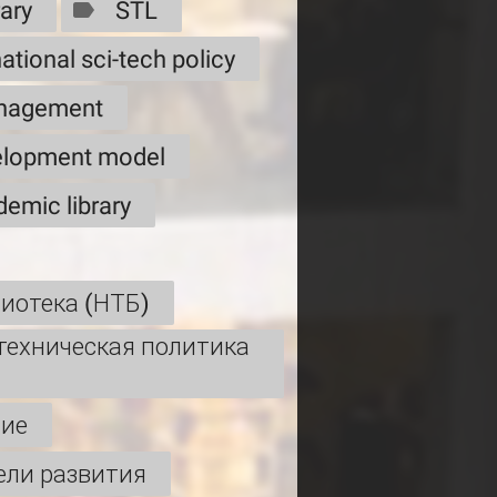
rary
STL
ational sci-tech policy
anagement
elopment model
emic library
лиотека (НТБ)
техническая политика
ние
ели развития