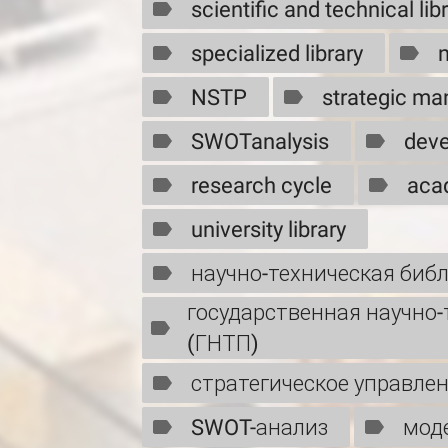
scientific and technical lib
specialized library
n
NSTP
strategic m
SWOTanalysis
dev
research cycle
acad
university library
научно-техническая биб
государственная научно-
(ГНТП)
стратегическое управле
SWOT-анализ
мод