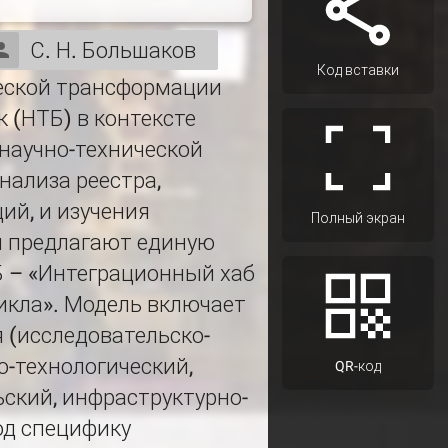
С. Н. Большаков
Код вставки
еской трансформации
 (НТБ) в контексте
научно-технической
нализа реестра,
ий, и изучения
Полный экран
ы предлагают единую
 – «Интеграционный хаб
икла». Модель включает
 (исследовательско-
-технологический,
QR-код
ский, инфраструктурно-
од специфику