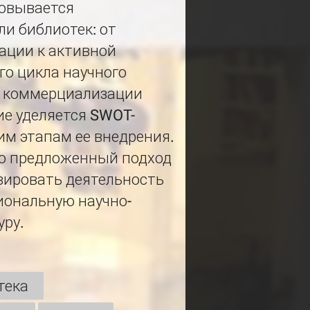
новывается
и библиотек: от
ации к активной
го цикла научного
до коммерциализации
ие уделяется SWOT-
им этапам ее внедрения.
то предложенный подход
зировать деятельность
циональную научно-
ру.
тека