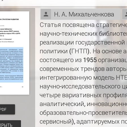
Н. А. Михальченкова
Статья посвящена стратегич
научно-технических библиотек
реализации государственной 
политики (ГНТП). На основе а
состоящего из 1955 организац
современных трендов автор
интегрированную модель НТБ
научно-исследовательского ц
четыре вариативных профиля
аналитический, инновационно
PDF
образовательно-просветитель
сервисный), адаптируемых п
КРЫТЬ