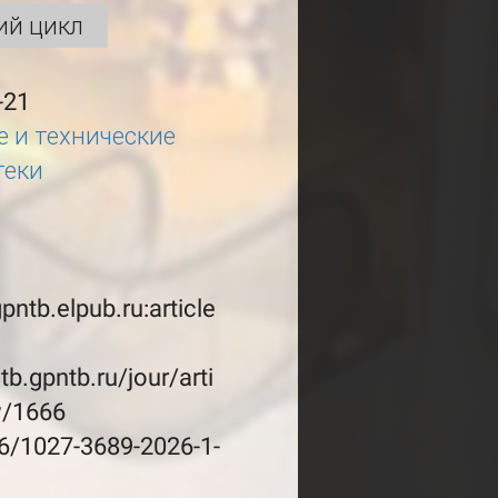
ий цикл
-21
 и технические
теки
gpntb.elpub.ru:article
ntb.gpntb.ru/jour/arti
w/1666
6/1027-3689-2026-1-